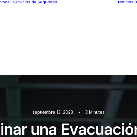
somos?
Servicios de Seguridad
Noticias
B
Custodia de
Mercancías
Seguridad Intramuros
Seguridad
Aeroportuaria
Rastreo y Localización
de Unidades
Seguridad Electrónica
Protección Ejecutiva
Consultoría en
Seguridad
septiembre 13, 2023
•
3 Minutes
nar una Evacuación