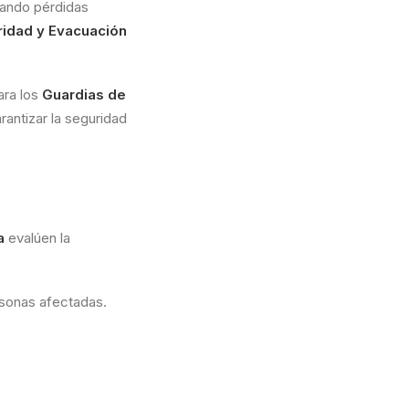
sando pérdidas
ridad y Evacuación
ara los
Guardias de
rantizar la seguridad
a
evalúen la
ersonas afectadas.