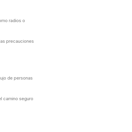
como radios o
 las precauciones
flujo de personas
 el camino seguro