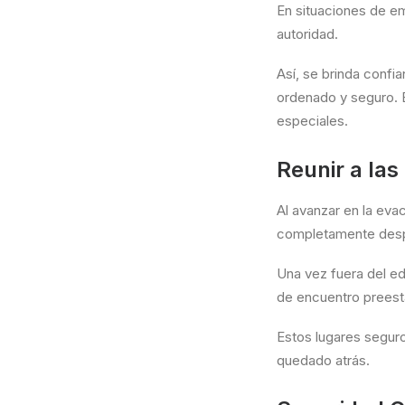
En situaciones de e
autoridad.
Así, se brinda conf
ordenado y seguro. 
especiales.
Reunir a la
Al avanzar en la eva
completamente despej
Una vez fuera del ed
de encuentro preest
Estos lugares segur
quedado atrás.