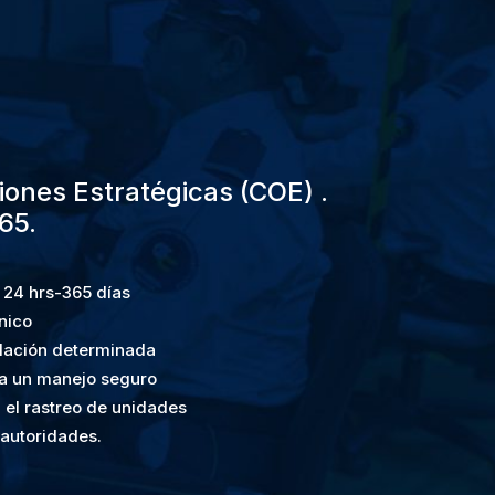
ones Estratégicas (COE) .
65.
o
24 hrs-365 días
nico
lación determinada
ra un manejo seguro
 el rastreo de unidades
 autoridades
.