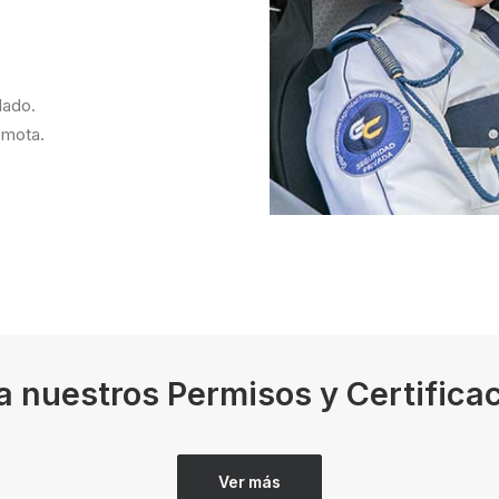
lado.
emota.
a nuestros Permisos y Certifica
Ver más