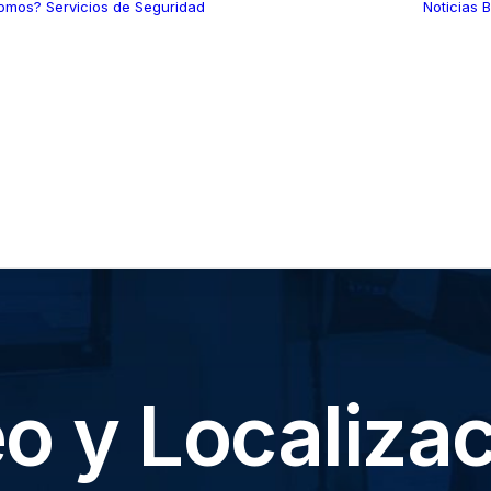
somos?
Servicios de Seguridad
Noticias
B
Custodia de
Mercancías
Seguridad Intramuros
Seguridad
Aeroportuaria
Rastreo y Localización
de Unidades
Seguridad Electrónica
Protección Ejecutiva
Consultoría en
Seguridad
o y Localiza