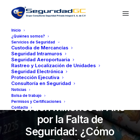
Inicio
¿Quiénes somos?
Servicios de Seguridad
Custodia de Mercancías
Seguridad Intramuros
Seguridad Aeroportuaria
Rastreo y Localización de Unidades
Seguridad Electrónica
Protección Ejecutiva
abril 30, 2025
•
4 Minutes
Consultoría en Seguridad
Noticias
Las Empresas en México
Bolsa de trabajo
Permisos y Certificaciones
Pierden Millones al Año
Contacto
por la Falta de
Seguridad: ¿Cómo