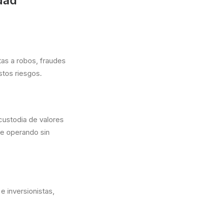
dad
as a robos, fraudes
stos riesgos.
custodia de valores
úe operando sin
e inversionistas,