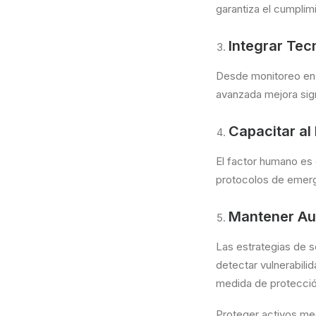
garantiza el cumpli
Integrar Tec
Desde monitoreo en 
avanzada mejora sign
Capacitar al
El factor humano es
protocolos de emerg
Mantener Aud
Las estrategias de s
detectar vulnerabili
medida de protección
Proteger activos med