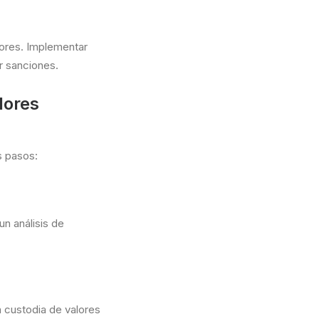
lores. Implementar
r sanciones.
lores
s pasos:
n análisis de
custodia de valores