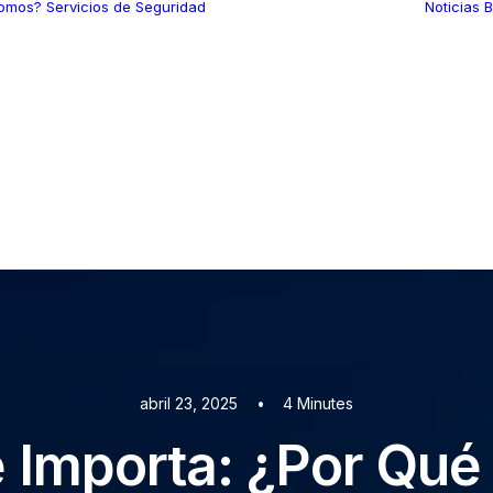
somos?
Servicios de Seguridad
Noticias
B
Custodia de
Mercancías
Seguridad Intramuros
Seguridad
Aeroportuaria
Rastreo y Localización
de Unidades
Seguridad Electrónica
Protección Ejecutiva
Consultoría en
Seguridad
abril 23, 2025
•
4 Minutes
 Importa: ¿Por Qué