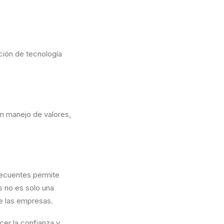
ción de tecnología
n manejo de valores,
recuentes permite
s no es solo una
de las empresas.
cer la confianza y